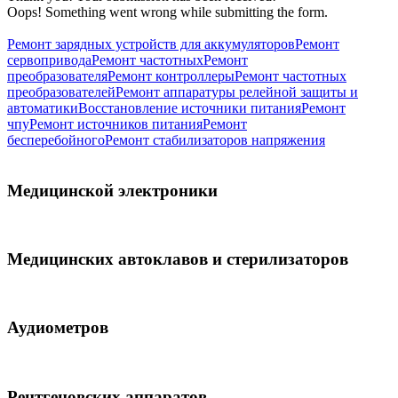
Oops! Something went wrong while submitting the form.
Ремонт зарядных устройств для аккумуляторов
Ремонт
сервопривода
Ремонт частотных
Ремонт
преобразователя
Ремонт контроллеры
Ремонт частотных
преобразователей
Ремонт аппаратуры релейной защиты и
автоматики
Восстановление источники питания
Ремонт
чпу
Ремонт источников питания
Ремонт
бесперебойного
Ремонт стабилизаторов напряжения
Медицинской электроники
Медицинских автоклавов и стерилизаторов
Аудиометров
Рентгеновских аппаратов