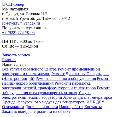
Мы находимся:
г. Сургут, ул. Базовая 11/1
г. Новый Уренгой, ул. Таёжная 204/12
sc-sever.ru@yandex.ru
Получить консультацию
+7 (922) 774-79-04
ПН-ПТ
с 9:00 до 17:30
Сб, Вс
— выходной
Заказать звонок
Главная
Наши услуги
Все услуги сервисного центра
Ремонт промышленной
электроники и автоматики
Ремонт Дизельных Генераторов
(Электростанций)
Ремонт сварочного оборудования
Ремонт
медицинского оборудования
Ремонт и перемотка
электродвигателей, трансформаторов и генераторов
Ремонт
оборудования неразрушающего контроля
Услуги
электротехнической лаборатории
Аренда дизель генераторов
Аренда нагрузочного модуля для генераторов, ИПБ ДГУ
О компании
Доставка и оплата
Наши работы
Контакты
Заказать выезд специалиста на объект