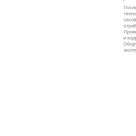
Посл
техно
Linco
отраб
Прове
и кор
Обор
экспл