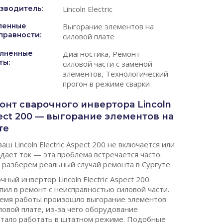
зводитель:
Lincoln Electric
ленные
Выгорание элементов на
правности:
силовой плате
лненные
Диагностика, Ремонт
ты:
силовой части с заменой
элементов, Технологический
прогон в режиме сварки
онт сварочного инвертора Lincoln
ect 200 — выгорание элементов на
те
ваш Lincoln Electric Aspect 200 не включается или
дает ток — эта проблема встречается часто.
разберем реальный случай ремонта в Сургуте.
чный инвертор Lincoln Electric Aspect 200
пил в ремонт с неисправностью силовой части.
ремя работы произошло выгорание элементов
ловой плате, из-за чего оборудование
стало работать в штатном режиме. Подобные