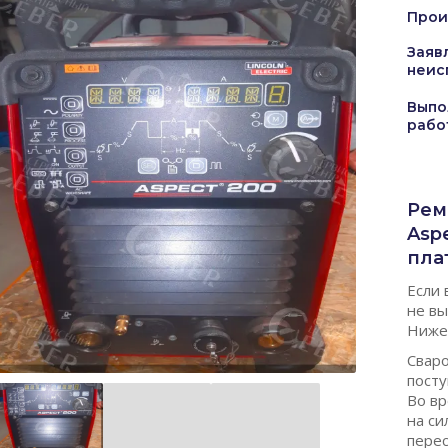
Прои
Заяв
неис
Выпо
рабо
Рем
Asp
пла
Если 
не вы
Ниже 
Сваро
посту
Во в
на си
пере