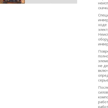
неисп
скачк
Специ
инвер
ходе
элект
Неисп
обору
инвер
Повре
полно
элеме
не де
включ
опре
серье
Посл
силов
компо
работ
работ