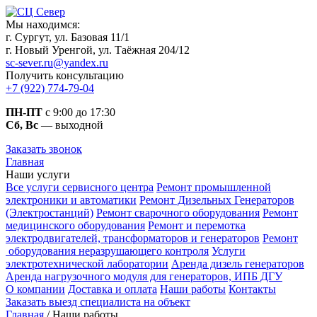
Мы находимся:
г. Сургут, ул. Базовая 11/1
г. Новый Уренгой, ул. Таёжная 204/12
sc-sever.ru@yandex.ru
Получить консультацию
+7 (922) 774-79-04
ПН-ПТ
с 9:00 до 17:30
Сб, Вс
— выходной
Заказать звонок
Главная
Наши услуги
Все услуги сервисного центра
Ремонт промышленной
электроники и автоматики
Ремонт Дизельных Генераторов
(Электростанций)
Ремонт сварочного оборудования
Ремонт
медицинского оборудования
Ремонт и перемотка
электродвигателей, трансформаторов и генераторов
Ремонт
оборудования неразрушающего контроля
Услуги
электротехнической лаборатории
Аренда дизель генераторов
Аренда нагрузочного модуля для генераторов, ИПБ ДГУ
О компании
Доставка и оплата
Наши работы
Контакты
Заказать выезд специалиста на объект
Главная
/ Наши работы