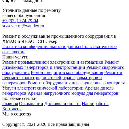
Сб, Вс
— выходной
Уточнить данные по ремонту
вашего оборудования
+7 (922) 774-79-04
sc-sever.ru@yandex.ru
Ремонт и обслуживание промышленного оборудования в
ХМАО и ЯНАО | СЦ Север
Политика конфиденциальности данных
Пользовательское
соглашение
Наши услуги
Ремонт промышленной электроники и автоматики
Ремонт
дизельных генераторов и электростанций
Ремонт сварочного
оборудования
Ремонт медицинского оборудования
Ремонт и
перемотка электродвигателей, трансформаторов и
генераторов
Ремонт оборудования неразрушающего контроля
Услуги электротехнической лаборатории
Аренда дизель
генераторов
Аренда нагрузочного модуля для генераторов
полезные ссылки
Главная
О компании
Доставка и оплата
Наши работы
Контакты
Мы в соцсетях
Copyright © 2021-2026 Все права защищены